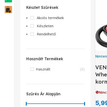
Készlet Szűrések
Akciós termékek
Készleten
Rendelhető
Ninte
Használt Termékek
VEN
Használt
(3)
Whe
kor
🚫Ninc
Szűrés Ár Alapján
5,9