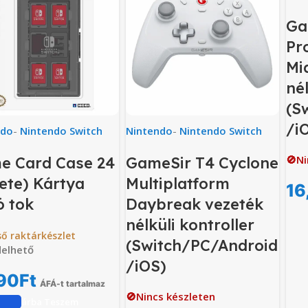
Ga
Pr
Mi
nél
(S
/i
ndo
-
Nintendo Switch
Nintendo
-
Nintendo Switch
🚫Ni
e Card Case 24
GameSir T4 Cyclone
ete) Kártya
Multiplatform
16
ó tok
Daybreak vezeték
nélküli kontroller
ső raktárkészlet
(Switch/PC/Android
elhető
/iOS)
90
Ft
ÁFÁ-t tartalmaz
🚫Nincs készleten
Kosárba Teszem