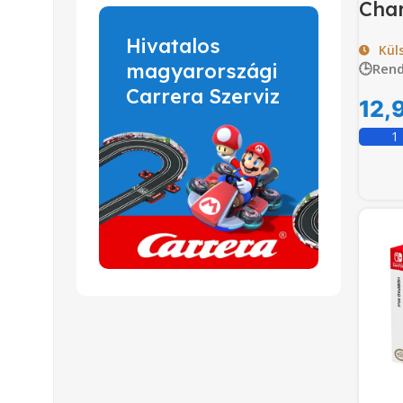
Cha
Hivatalos
Kül
magyarországi
🕒Rend
Carrera Szerviz
12,