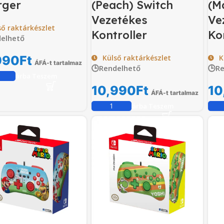
rger
(Peach) Switch
(M
Vezetékes
Ve
ső raktárkészlet
Kontroller
Ko
elhető
990
Ft
Külső raktárkészlet
K
ÁFÁ-t tartalmaz
🕒Rendelhető
🕒R
Kosárba Teszem
10,990
Ft
10
ÁFÁ-t tartalmaz
Kosárba Teszem