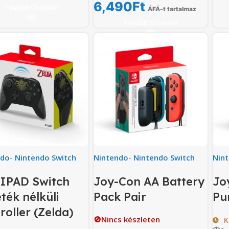
6,490
Ft
Tovább Olvasom
ÁFÁ-t tartalmaz
Tovább Olvasom
ndo
-
Nintendo Switch
Nintendo
-
Nintendo Switch
Nin
IPAD Switch
Joy-Con AA Battery
Jo
ték nélküli
Pack Pair
Pu
roller (Zelda)
🚫Nincs készleten
K