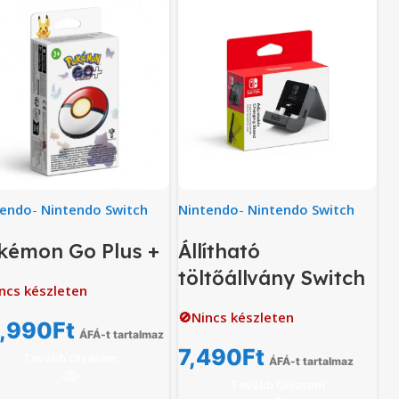
tendo
-
Nintendo Switch
Nintendo
-
Nintendo Switch
kémon Go Plus +
Állítható
töltőállvány Switch
ncs készleten
🚫Nincs készleten
,990
Ft
ÁFÁ-t tartalmaz
7,490
Ft
Tovább Olvasom
ÁFÁ-t tartalmaz
Tovább Olvasom