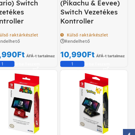
ario) Switch
(Pikachu & Eevee)
zetékes
Switch Vezetékes
ntroller
Kontroller
ülső raktárkészlet
Külső raktárkészlet
endelhető
🕒Rendelhető
,990
Ft
10,990
Ft
ÁFÁ-t tartalmaz
ÁFÁ-t tartalmaz
Kosárba Teszem
Kosárba Teszem
Face