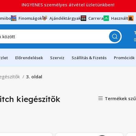
INGYENES személyes átvétel üzletünkben!
miibo
Finomságok
Ajándéktárgyak
Carrera
Használt
zlet
Előrendelések
Szerviz
Szállítás & Fizetés
Promóciók
iegészítők
3. oldal
itch kiegészítők
Termékek szű