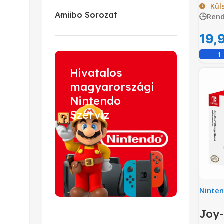
Kül
Amiibo Sorozat
🕒Rend
19,
Hivatalos
magyarországi
Nintendo
Szerviz
Ninte
Joy-