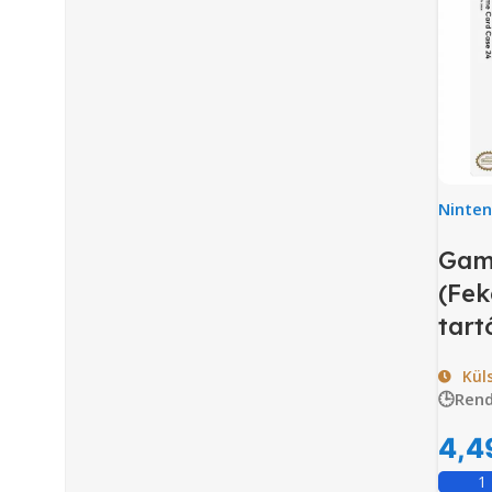
Ninte
Gam
(Fek
tart
Kül
🕒Rend
4,4