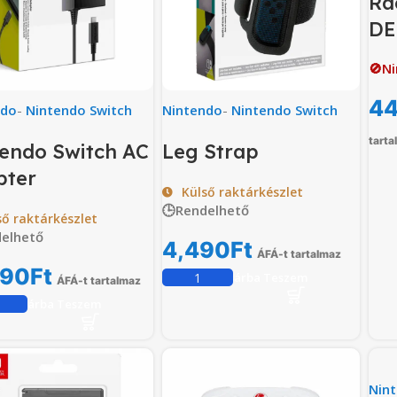
Ra
DE
🚫Ni
44
ndo
-
Nintendo Switch
Nintendo
-
Nintendo Switch
tarta
endo Switch AC
Leg Strap
pter
Külső raktárkészlet
🕒Rendelhető
ső raktárkészlet
elhető
4,490
Ft
ÁFÁ-t tartalmaz
990
Ft
Kosárba Teszem
ÁFÁ-t tartalmaz
Kosárba Teszem
Nin