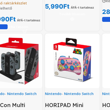
🕒R
ső raktárkészlet
5,990
Ft
elhető
ÁFÁ-t tartalmaz
28
Tovább Olvasom
990
Ft
ÁFÁ-t tartalmaz
Kosárba Teszem
ndo
-
Nintendo Switch
Nintendo
-
Nintendo Switch
Nin
Con Multi
HORIPAD Mini
HO