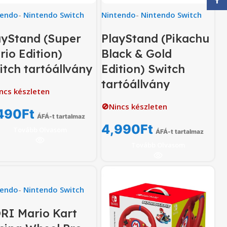
tendo
-
Nintendo Switch
Nintendo
-
Nintendo Switch
ayStand (Super
PlayStand (Pikachu
rio Edition)
Black & Gold
itch tartóállvány
Edition) Switch
tartóállvány
ncs készleten
🚫Nincs készleten
490
Ft
ÁFÁ-t tartalmaz
4,990
Ft
Tovább Olvasom
ÁFÁ-t tartalmaz
Tovább Olvasom
tendo
-
Nintendo Switch
RI Mario Kart