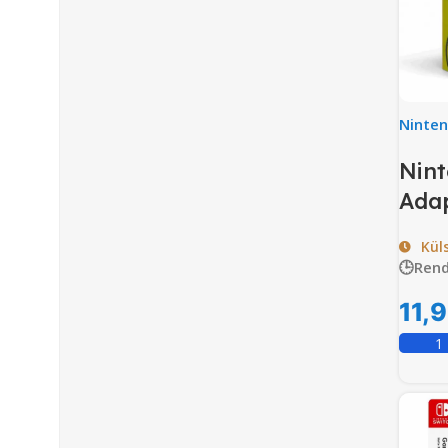
Ninte
Nint
Ada
Kül
🕒Rend
11,