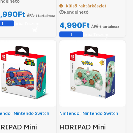
endelhető
Külső raktárkészlet
🕒Rendelhető
,990
Ft
ÁFÁ-t tartalmaz
Kosárba Teszem
4,990
Ft
ÁFÁ-t tartalmaz
Kosárba Teszem
tendo
-
Nintendo Switch
Nintendo
-
Nintendo Switch
RIPAD Mini
HORIPAD Mini