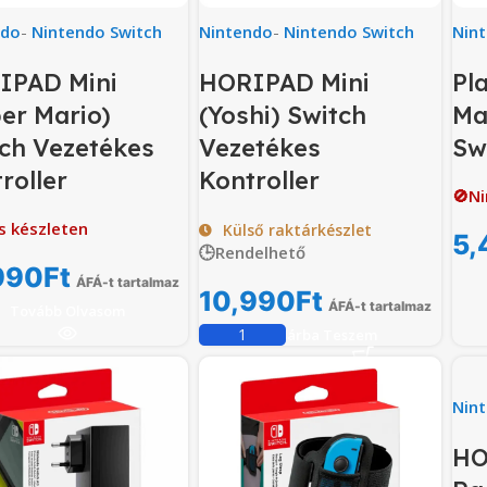
ndo
-
Nintendo Switch
Nintendo
-
Nintendo Switch
Nin
IPAD Mini
HORIPAD Mini
Pl
er Mario)
(Yoshi) Switch
Ma
ch Vezetékes
Vezetékes
Sw
roller
Kontroller
🚫Ni
s készleten
Külső raktárkészlet
5,
🕒Rendelhető
990
Ft
ÁFÁ-t tartalmaz
10,990
Ft
ÁFÁ-t tartalmaz
Tovább Olvasom
Kosárba Teszem
Nin
HO