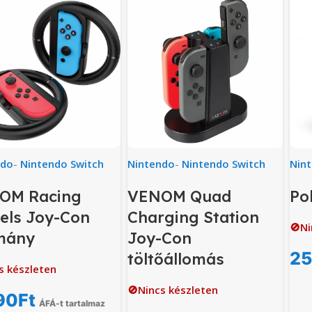
ndo
-
Nintendo Switch
Nintendo
-
Nintendo Switch
Nin
OM Racing
VENOM Quad
Po
els Joy-Con
Charging Station
🚫Ni
mány
Joy-Con
25
töltőállomás
s készleten
🚫Nincs készleten
90
Ft
ÁFÁ-t tartalmaz