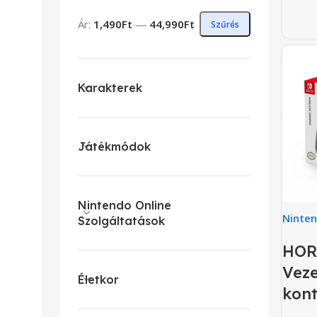
Ár:
1,490Ft
—
44,990Ft
Szűrés
Karakterek
Játékmódok
Nintendo Online
Ninte
Szolgáltatások
HOR
Veze
Életkor
kont