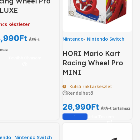
cing Wheel Pro
LUXE
ncs készleten
,990
Ft
Nintendo
-
Nintendo Switch
ÁFÁ-t
lmaz
HORI Mario Kart
Tovább Olvasom
Racing Wheel Pro
MINI
Külső raktárkészlet
🕒Rendelhető
26,990
Ft
ÁFÁ-t tartalmaz
Kosárba Teszem
tendo
-
Nintendo Switch