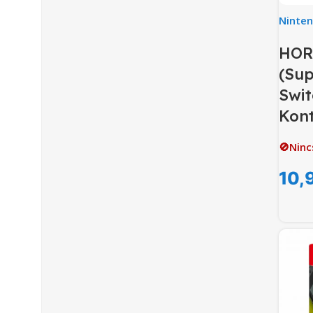
Ninte
HOR
(Sup
Swit
Kont
🚫Ninc
10,