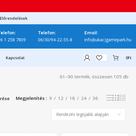
Előrendelések
Telefon:
Telefon:
Email:
06 1 258 7809
06/30/94-22-55-8
info(kukac)gamepark.hu
Kapcsolat
0
Ft
61–90 termék, összesen 105 db
Megjelenítés
9
12
18
24
36
rése