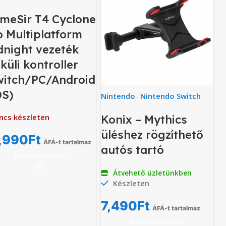
meSir T4 Cyclone
o Multiplatform
dnight vezeték
küli kontroller
witch/PC/Android
OS)
Nintendo
-
Nintendo Switch
ncs készleten
Konix – Mythics
üléshez rögzíthető
,990
Ft
ÁFÁ-t tartalmaz
autós tartó
Tovább Olvasom
Átvehető üzletünkben
Készleten
7,490
Ft
ÁFÁ-t tartalmaz
Kosárba Teszem