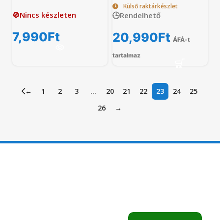
Külső raktárkészlet
🚫Nincs készleten
🕒Rendelhető
7,990
Ft
20,990
Ft
ÁFÁ-t
tartalmaz
←
1
2
3
…
20
21
22
23
24
25
26
→