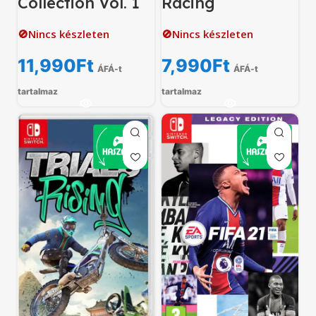
Collection Vol. 1
Racing
🚫Nincs készleten
🚫Nincs készleten
11,990
Ft
7,990
Ft
ÁFÁ-t
ÁFÁ-t
tartalmaz
tartalmaz