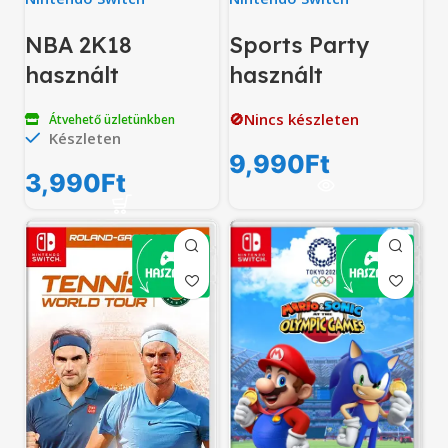
NBA 2K18
Sports Party
használt
használt
🚫Nincs készleten
Átvehető üzletünkben
Készleten
9,990
Ft
3,990
Ft