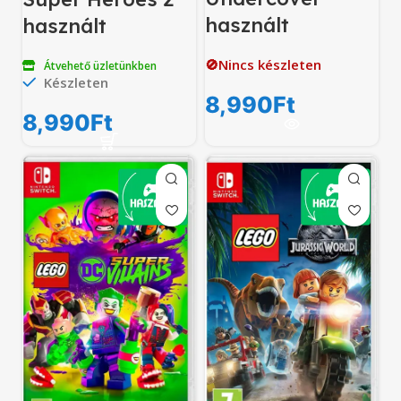
használt
használt
🚫Nincs készleten
Átvehető üzletünkben
Készleten
8,990
Ft
8,990
Ft