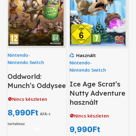
Nintendo
-
Használt
Nintendo Switch
Nintendo
-
Nintendo Switch
Oddworld:
Ice Age Scrat’s
Munch’s Oddysee
Nutty Adventure
🚫Nincs készleten
használt
8,990
Ft
ÁFÁ-t
🚫Nincs készleten
tartalmaz
9,990
Ft