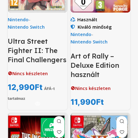
Nintendo
-
Használt
Nintendo Switch
Kiváló minőség
Nintendo
-
Ultra Street
Nintendo Switch
Fighter II: The
Art of Rally –
Final Challengers
Deluxe Edition
🚫Nincs készleten
használt
12,990
Ft
🚫Nincs készleten
ÁFÁ-t
tartalmaz
11,990
Ft