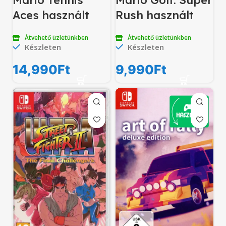
Mario Tennis
Mario Golf: Super
Aces használt
Rush használt
Átvehető üzletünkben
Átvehető üzletünkben
Készleten
Készleten
14,990
Ft
9,990
Ft