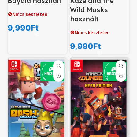
Bayala használt
Kaze and the
Wild Masks
🚫Nincs készleten
használt
9,990
Ft
🚫Nincs készleten
9,990
Ft