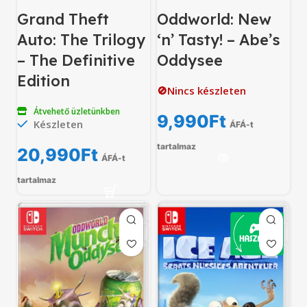
Grand Theft
Oddworld: New
Auto: The Trilogy
‘n’ Tasty! – Abe’s
– The Definitive
Oddysee
Edition
🚫Nincs készleten
Átvehető üzletünkben
9,990
Ft
Készleten
ÁFÁ-t
tartalmaz
20,990
Ft
ÁFÁ-t
tartalmaz