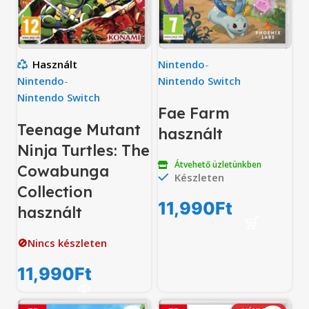
Használt
Nintendo
-
Nintendo
-
Nintendo Switch
Nintendo Switch
Fae Farm
Teenage Mutant
használt
Ninja Turtles: The
Átvehető üzletünkben
Cowabunga
Készleten
Collection
11,990
Ft
használt
🚫Nincs készleten
11,990
Ft