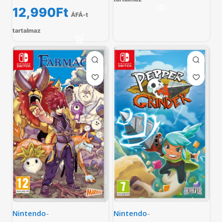
12,990
Ft
ÁFÁ-t
tartalmaz
Nintendo
-
Nintendo
-