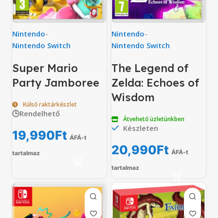
Nintendo
-
Nintendo
-
Nintendo Switch
Nintendo Switch
Super Mario
The Legend of
Party Jamboree
Zelda: Echoes of
Wisdom
Külső raktárkészlet
🕒Rendelhető
Átvehető üzletünkben
Készleten
19,990
Ft
ÁFÁ-t
20,990
Ft
ÁFÁ-t
tartalmaz
tartalmaz