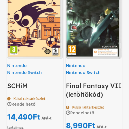
Nintendo
-
Nintendo
-
Nintendo Switch
Nintendo Switch
SCHiM
Final Fantasy VII
(letöltőkód)
Külső raktárkészlet
🕒Rendelhető
Külső raktárkészlet
🕒Rendelhető
14,490
Ft
ÁFÁ-t
8,990
Ft
ÁFÁ-t
tartalmaz