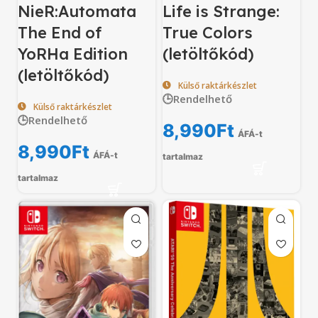
NieR:Automata
Life is Strange:
The End of
True Colors
YoRHa Edition
(letöltőkód)
(letöltőkód)
Külső raktárkészlet
🕒Rendelhető
Külső raktárkészlet
🕒Rendelhető
8,990
Ft
ÁFÁ-t
8,990
Ft
ÁFÁ-t
tartalmaz
tartalmaz