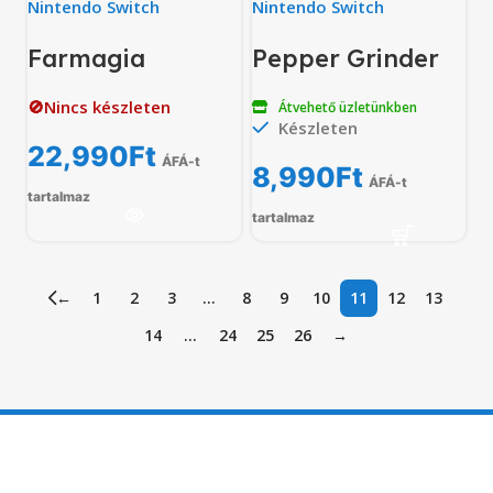
Nintendo Switch
Nintendo Switch
Farmagia
Pepper Grinder
🚫Nincs készleten
Átvehető üzletünkben
Készleten
22,990
Ft
ÁFÁ-t
8,990
Ft
ÁFÁ-t
tartalmaz
tartalmaz
←
1
2
3
…
8
9
10
11
12
13
14
…
24
25
26
→