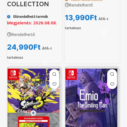
COLLECTION
🕒Rendelhető
13,990
Ft
Előrendelhető termék
ÁFÁ-t
Megjelenés: 2026.08.08.
tartalmaz
🕒Rendelhető
24,990
Ft
ÁFÁ-t
tartalmaz