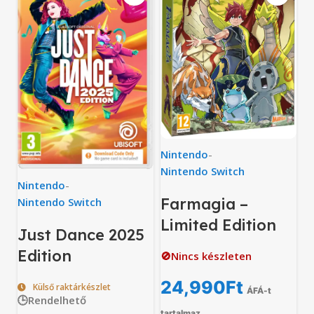
Nintendo
-
Nintendo Switch
Nintendo
-
Farmagia –
Nintendo Switch
Limited Edition
Just Dance 2025
Edition
🚫Nincs készleten
24,990
Ft
Külső raktárkészlet
ÁFÁ-t
🕒Rendelhető
tartalmaz