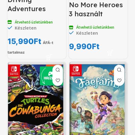
No More Heroes
Adventures
3 használt
Átvehető üzletünkben
Készleten
Átvehető üzletünkben
Készleten
15,990
Ft
ÁFÁ-t
9,990
Ft
tartalmaz