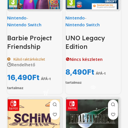
Nintendo
-
Nintendo
-
Nintendo Switch
Nintendo Switch
Barbie Project
UNO Legacy
Friendship
Edition
🚫Nincs készleten
Külső raktárkészlet
🕒Rendelhető
8,490
Ft
ÁFÁ-t
16,490
Ft
ÁFÁ-t
tartalmaz
tartalmaz