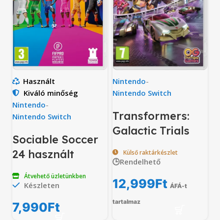
Használt
Nintendo
-
Kiváló minőség
Nintendo Switch
Nintendo
-
Transformers:
Nintendo Switch
Galactic Trials
Sociable Soccer
24 használt
Külső raktárkészlet
🕒Rendelhető
Átvehető üzletünkben
12,999
Ft
Készleten
ÁFÁ-t
tartalmaz
7,990
Ft