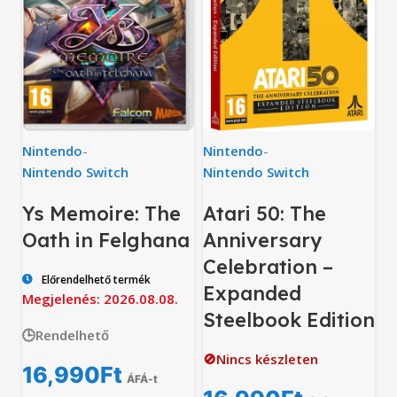
Nintendo
-
Nintendo
-
Nintendo Switch
Nintendo Switch
Ys Memoire: The
Atari 50: The
Oath in Felghana
Anniversary
Celebration –
Előrendelhető termék
Expanded
Megjelenés: 2026.08.08.
Steelbook Edition
🕒Rendelhető
🚫Nincs készleten
16,990
Ft
ÁFÁ-t