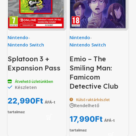
Nintendo
-
Nintendo
-
Nintendo Switch
Nintendo Switch
Splatoon 3 +
Emio – The
Expansion Pass
Smiling Man:
Famicom
Átvehető üzletünkben
Detective Club
Készleten
22,990
Ft
Külső raktárkészlet
ÁFÁ-t
🕒Rendelhető
tartalmaz
17,990
Ft
ÁFÁ-t
tartalmaz