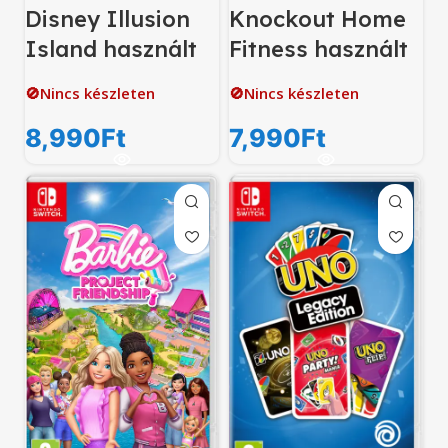
Disney Illusion
Knockout Home
Island használt
Fitness használt
🚫Nincs készleten
🚫Nincs készleten
8,990
Ft
7,990
Ft