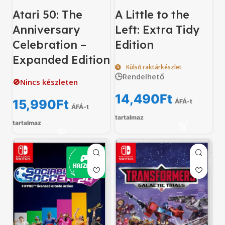
Atari 50: The
A Little to the
Anniversary
Left: Extra Tidy
Celebration –
Edition
Expanded Edition
Külső raktárkészlet
🕒Rendelhető
🚫Nincs készleten
14,490
Ft
15,990
Ft
ÁFÁ-t
ÁFÁ-t
tartalmaz
tartalmaz