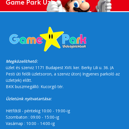
Game Park Üzlet
Megközelíthető:
üzlet és szerviz 1171 Budapest XVII. ker. Berky Lili u. 36. (A
Pesti úti felőli üzletsoron, a szerviz úton) Ingyenes parkoló az
üzlet(ek) előtt.
BKK buszmegálló: Kucorgó tér.
Üzletünk nyitvatartása:
Hétfőtől - péntekig 10:00 - 19:00-ig
Szombaton : 09:00 - 15:00-ig
Vasárnap : 10:00 - 14:00-ig