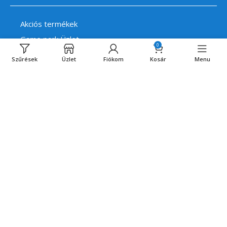
Akciós termékek
Game park Üzlet
0
Előrendelések
Szűrések
Üzlet
Fiókom
Kosár
Menu
Szerviz
Szállítás & Fizetés
Promóciók
Kapcsolat
Hasznos linkek
Kapcsolat
Szerviz
Szállítás & Fizetés
Fiókom