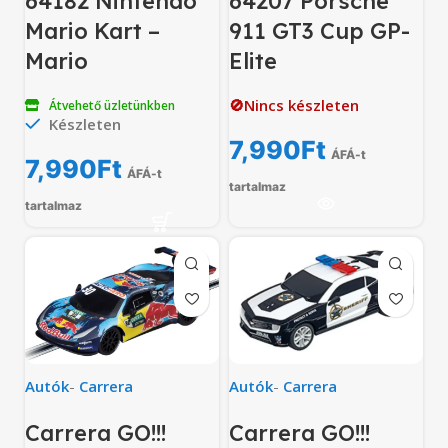
64182 Nintendo
64207 Porsche
Mario Kart –
911 GT3 Cup GP-
Mario
Elite
🚫Nincs készleten
Átvehető üzletünkben
Készleten
7,990
Ft
ÁFÁ-t
7,990
Ft
ÁFÁ-t
tartalmaz
tartalmaz
Autók
-
Carrera
Autók
-
Carrera
Carrera GO!!!
Carrera GO!!!