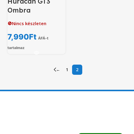
Huracán GT3
Ombra
🚫Nincs készleten
7,990
Ft
ÁFÁ-t
tartalmaz
←
1
2