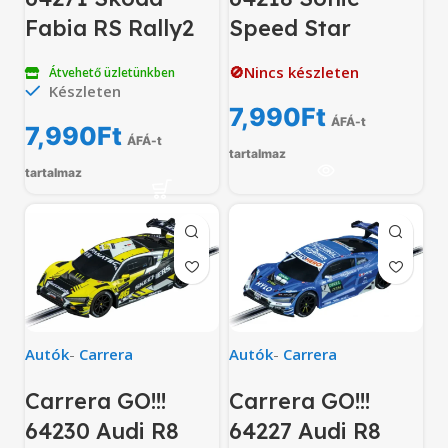
Fabia RS Rally2
Speed Star
🚫Nincs készleten
Átvehető üzletünkben
Készleten
7,990
Ft
ÁFÁ-t
7,990
Ft
ÁFÁ-t
tartalmaz
tartalmaz
Autók
-
Carrera
Autók
-
Carrera
Carrera GO!!!
Carrera GO!!!
64230 Audi R8
64227 Audi R8