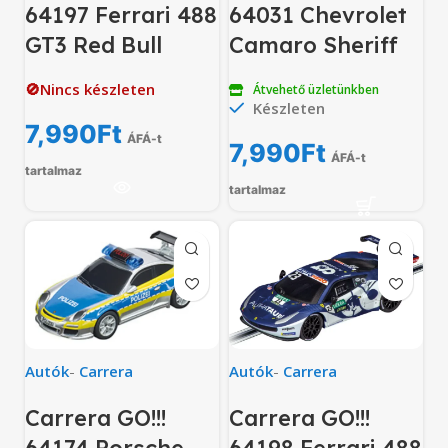
64197 Ferrari 488
64031 Chevrolet
GT3 Red Bull
Camaro Sheriff
🚫Nincs készleten
Átvehető üzletünkben
Készleten
7,990
Ft
ÁFÁ-t
7,990
Ft
ÁFÁ-t
tartalmaz
tartalmaz
Autók
-
Carrera
Autók
-
Carrera
Carrera GO!!!
Carrera GO!!!