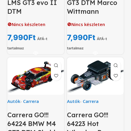
LMS GT3 evo II
GT3 DTM Marco
DTM
Wittmann
🚫Nincs készleten
🚫Nincs készleten
7,990
Ft
7,990
Ft
ÁFÁ-t
ÁFÁ-t
tartalmaz
tartalmaz
Autók
-
Carrera
Autók
-
Carrera
Carrera GO!!!
Carrera GO!!!
64224 BMW M4
64223 Hot