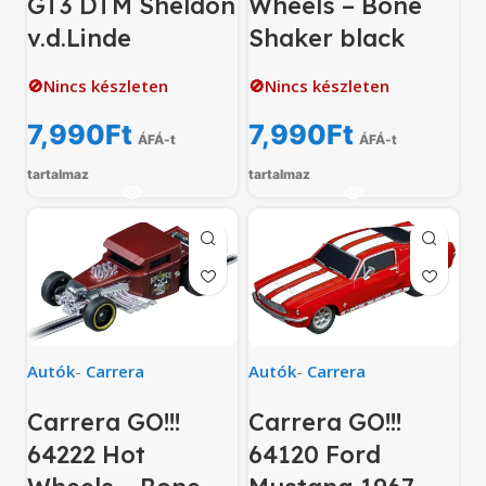
GT3 DTM Sheldon
Wheels – Bone
v.d.Linde
Shaker black
🚫Nincs készleten
🚫Nincs készleten
7,990
Ft
7,990
Ft
ÁFÁ-t
ÁFÁ-t
tartalmaz
tartalmaz
Autók
-
Carrera
Autók
-
Carrera
Carrera GO!!!
Carrera GO!!!
64222 Hot
64120 Ford