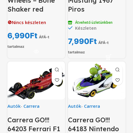
Wheels – Bone
Mustang 1967
Shaker red
Piros
🚫Nincs készleten
Átvehető üzletünkben
Készleten
6,990
Ft
ÁFÁ-t
7,990
Ft
ÁFÁ-t
tartalmaz
tartalmaz
Autók
-
Carrera
Autók
-
Carrera
Carrera GO!!!
Carrera GO!!!
64203 Ferrari F1
64183 Nintendo