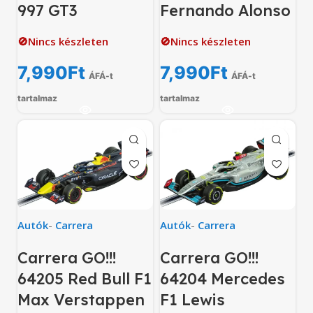
997 GT3
Fernando Alonso
🚫Nincs készleten
🚫Nincs készleten
7,990
Ft
7,990
Ft
ÁFÁ-t
ÁFÁ-t
tartalmaz
tartalmaz
Autók
-
Carrera
Autók
-
Carrera
Carrera GO!!!
Carrera GO!!!
64205 Red Bull F1
64204 Mercedes
Max Verstappen
F1 Lewis