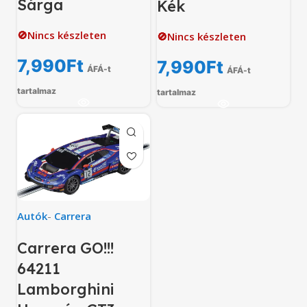
Sárga
Kék
🚫Nincs készleten
🚫Nincs készleten
7,990
Ft
7,990
Ft
ÁFÁ-t
ÁFÁ-t
tartalmaz
tartalmaz
Autók
-
Carrera
Carrera GO!!!
64211
Lamborghini