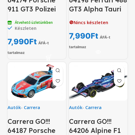
64174 Porsche
64198 Ferrari 488
911 GT3 Polizei
GT3 Alpha Tauri
🚫Nincs készleten
Átvehető üzletünkben
Készleten
7,990
Ft
ÁFÁ-t
7,990
Ft
ÁFÁ-t
tartalmaz
tartalmaz
Autók
-
Carrera
Autók
-
Carrera
Carrera GO!!!
Carrera GO!!!
64187 Porsche
64206 Alpine F1