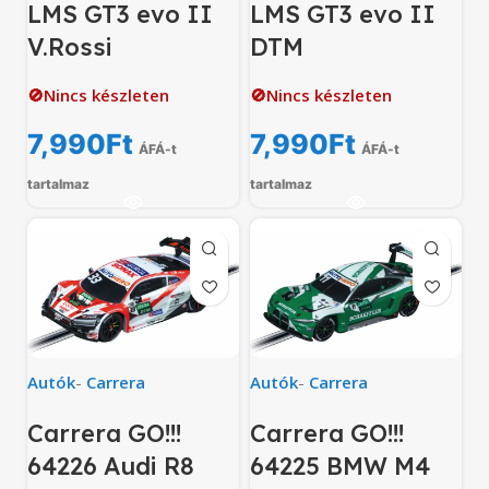
LMS GT3 evo II
LMS GT3 evo II
V.Rossi
DTM
🚫Nincs készleten
🚫Nincs készleten
7,990
Ft
7,990
Ft
ÁFÁ-t
ÁFÁ-t
tartalmaz
tartalmaz
Autók
-
Carrera
Autók
-
Carrera
Carrera GO!!!
Carrera GO!!!
64226 Audi R8
64225 BMW M4