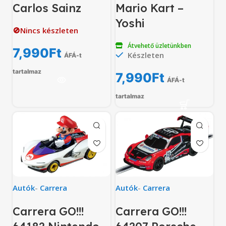
Carlos Sainz
Mario Kart –
Yoshi
🚫Nincs készleten
Átvehető üzletünkben
7,990
Ft
Készleten
ÁFÁ-t
tartalmaz
7,990
Ft
ÁFÁ-t
tartalmaz
Autók
-
Carrera
Autók
-
Carrera
Carrera GO!!!
Carrera GO!!!